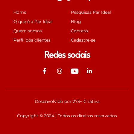
Home
Pesquisas Par Ideal
O que é a Par Ideal
Blog
Quem somos
Contato
Perfil dos clientes
Cadastre-se
Redes sociais
J
J
Y
J
k
k
o
k
i
i
u
i
-
-
t
-
f
i
u
l
Desenvolvido por 273+ Criativa
a
n
b
i
c
s
e
n
Copyright © 2024 | Todos os direitos reservados
e
t
k
b
a
e