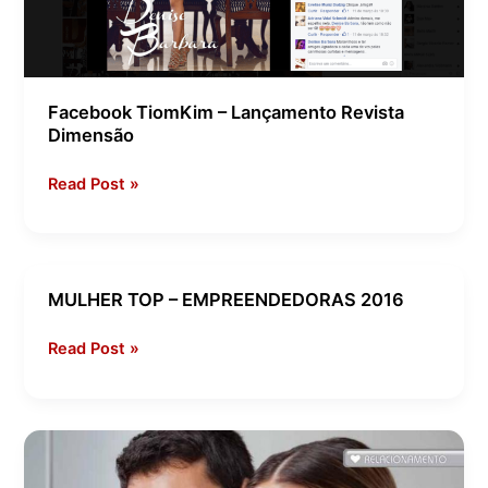
Facebook TiomKim – Lançamento Revista
Dimensão
Read Post »
MULHER TOP – EMPREENDEDORAS 2016
MULHER
TOP
Read Post »
–
EMPREENDEDORAS
2016
Matéria
Revista