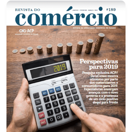
189
|
Revista
do
Comércio
ACP
|
Janeiro,
Fevereiro
e
Março
2019