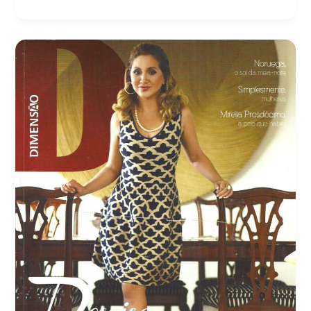
Revista
Dimensão
–
Ed
148
Fevereiro/Março
2016