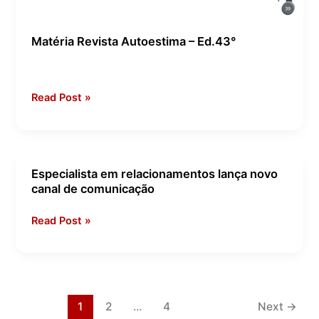
Matéria Revista Autoestima – Ed.43°
Read Post »
Especialista em relacionamentos lança novo
Especialista
canal de comunicação
em
relacionamentos
Read Post »
lança
novo
canal
de
comunicação
1
2
…
4
Next
→