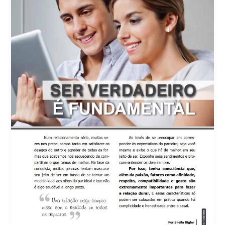
Autoestima
–
Ed.43°