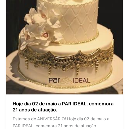
comemora
21
anos
de
atuação.
Hoje dia 02 de maio a PAR IDEAL, comemora
21 anos de atuação.
Estamos de ANIVERSÁRIO! Hoje dia 02 de maio a
PAR IDEAL, comemora 21 anos de atuação.