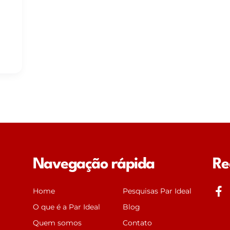
Navegação rápida
Re
J
Home
Pesquisas Par Ideal
k
O que é a Par Ideal
Blog
i
Quem somos
Contato
-