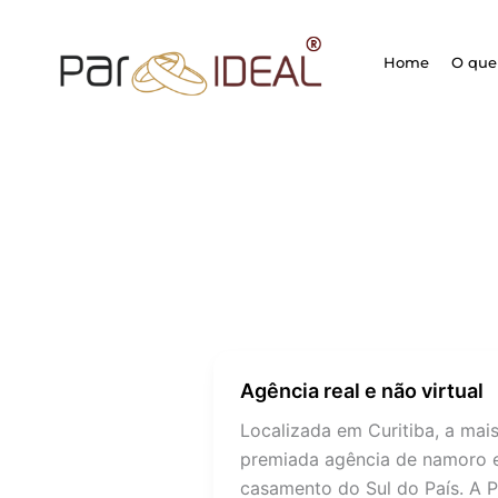
Ir
para
Home
O que 
o
conteúdo
Agência real e não virtual
Agência
real
Localizada em Curitiba, a mai
e
premiada agência de namoro 
não
casamento do Sul do País. A P