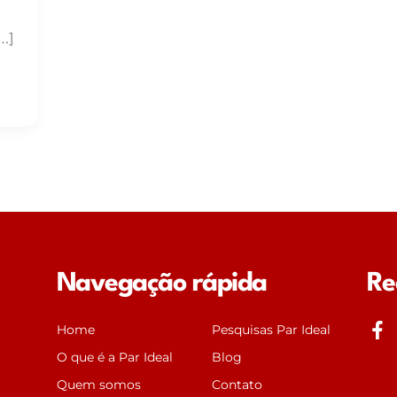
…]
Navegação rápida
Re
J
Home
Pesquisas Par Ideal
k
O que é a Par Ideal
Blog
i
Quem somos
Contato
-