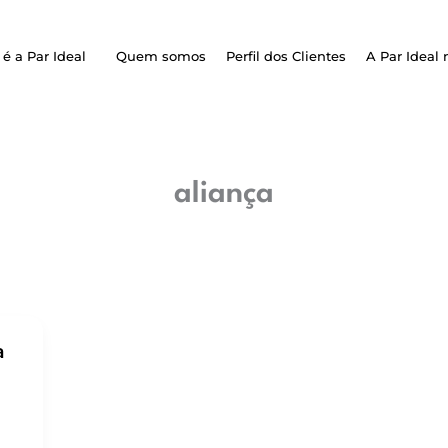
é a Par Ideal
Quem somos
Perfil dos Clientes
A Par Ideal 
aliança
a