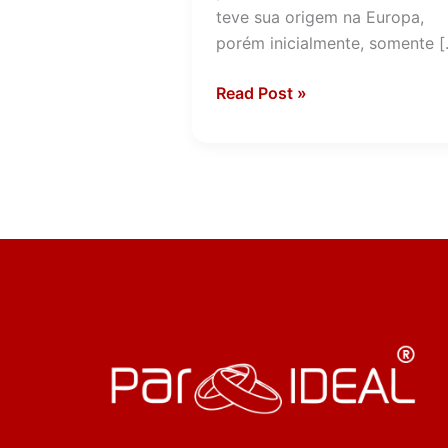
teve sua origem na Europa,
porém inicialmente, somente [
Read Post »