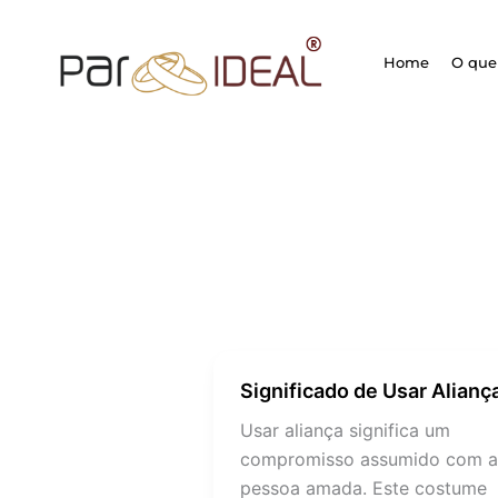
Ir
para
Home
O que 
o
conteúdo
Significado de Usar Alianç
Significado
de
Usar aliança significa um
Usar
compromisso assumido com a
Aliança
pessoa amada. Este costume