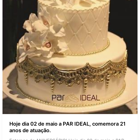
comemora
21
anos
de
atuação.
Hoje dia 02 de maio a PAR IDEAL, comemora 21
anos de atuação.