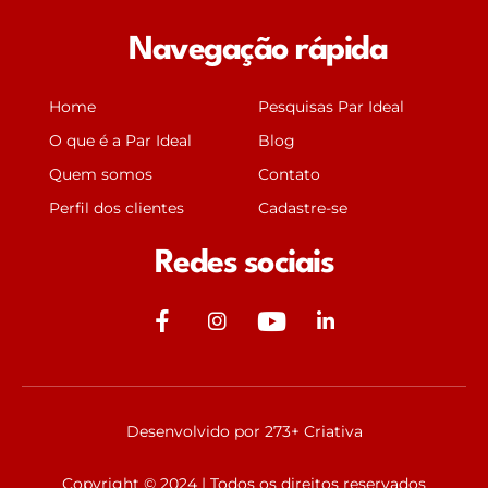
Navegação rápida
Home
Pesquisas Par Ideal
O que é a Par Ideal
Blog
Quem somos
Contato
Perfil dos clientes
Cadastre-se
Redes sociais
J
J
Y
J
k
k
o
k
i
i
u
i
-
-
t
-
f
i
u
l
Desenvolvido por 273+ Criativa
a
n
b
i
c
s
e
n
Copyright © 2024 | Todos os direitos reservados