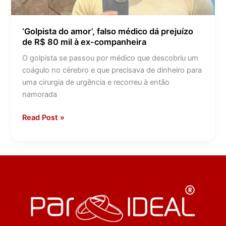
R$
80
‘Golpista do amor’, falso médico dá prejuízo
mil
de R$ 80 mil à ex-companheira
à
O golpista se passou por médico que descobriu um
ex-
coágulo no cérebro e que precisava de dinheiro para
companheira
uma cirurgia de urgência e recorreu à então
namorada
Read Post »