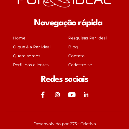
Navegação rápida
Home
Pesquisas Par Ideal
O que é a Par Ideal
Blog
Quem somos
Contato
Perfil dos clientes
Cadastre-se
Redes sociais
J
J
Y
J
k
k
o
k
i
i
u
i
-
-
t
-
f
i
u
l
Desenvolvido por 273+ Criativa
a
n
b
i