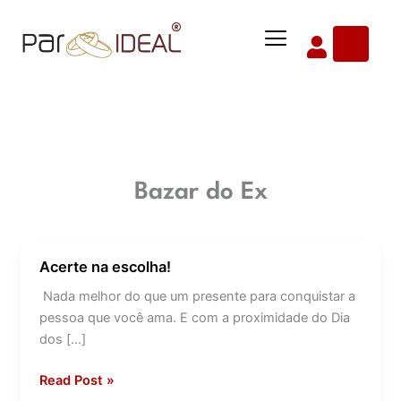
Ir
Menu
para
o
conteúdo
Bazar do Ex
Acerte na escolha!
Acerte
na
Nada melhor do que um presente para conquistar a
escolha!
pessoa que você ama. E com a proximidade do Dia
dos […]
Read Post »