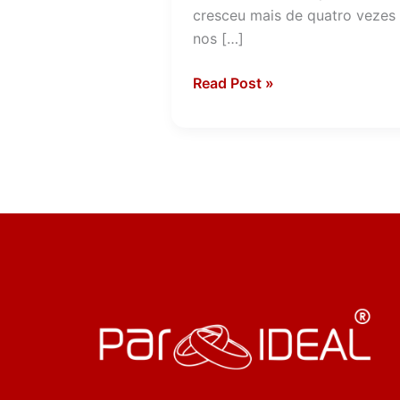
cresceu mais de quatro vezes
nos […]
Read Post »