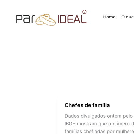
Ir
para
Home
O que 
o
conteúdo
Chefes de família
Chefes
de
Dados divulgados ontem pelo
família
IBGE mostram que o número 
famílias chefiadas por mulher