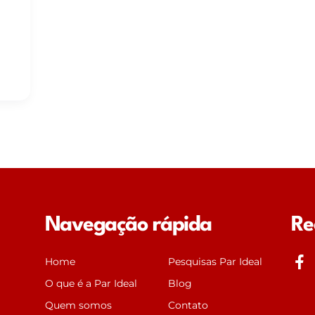
Navegação rápida
Re
J
Home
Pesquisas Par Ideal
k
O que é a Par Ideal
Blog
i
Quem somos
Contato
-