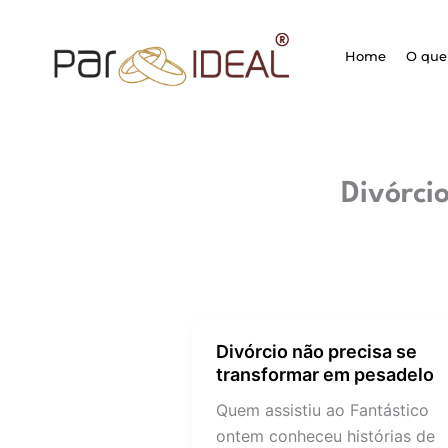
Ir
para
Home
O que 
o
conteúdo
Divórci
Divórcio não precisa se
Divórcio
transformar em pesadelo
não
precisa
Quem assistiu ao Fantástico
se
ontem conheceu histórias de