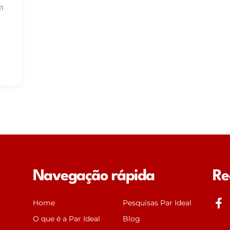
m
Navegação rápida
Re
J
Home
Pesquisas Par Ideal
k
O que é a Par Ideal
Blog
i