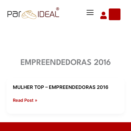
Ir
Menu
para
o
conteúdo
EMPREENDEDORAS 2016
MULHER TOP – EMPREENDEDORAS 2016
MULHER
TOP
Read Post »
–
EMPREENDEDORAS
2016