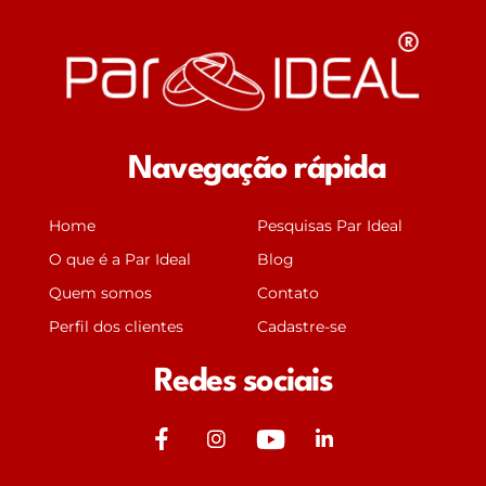
Navegação rápida
Home
Pesquisas Par Ideal
O que é a Par Ideal
Blog
Quem somos
Contato
Perfil dos clientes
Cadastre-se
Redes sociais
J
J
Y
J
k
k
o
k