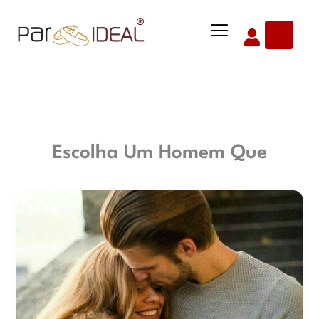
Ir
Menu
para
o
conteúdo
Escolha Um Homem Que
Escolha
um
homem
que…