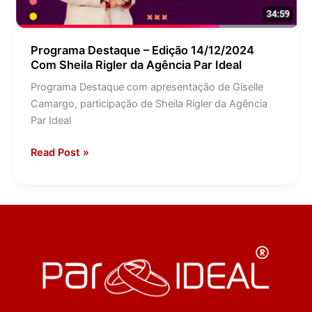
da
Agência
Par
Programa Destaque – Edição 14/12/2024
Com Sheila Rigler da Agência Par Ideal
Ideal
Programa Destaque com apresentação de Giselle
Camargo, participação de Sheila Rigler da Agência
Par Ideal
Read Post »