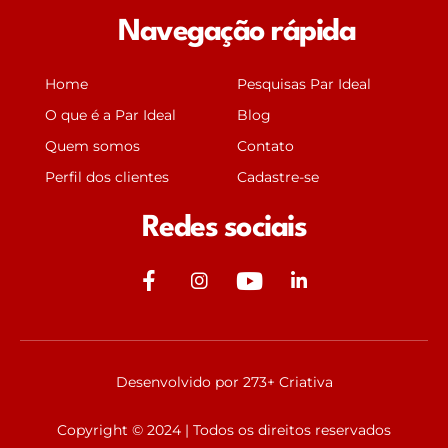
Navegação rápida
Home
Pesquisas Par Ideal
O que é a Par Ideal
Blog
Quem somos
Contato
Perfil dos clientes
Cadastre-se
Redes sociais
J
J
Y
J
k
k
o
k
i
i
u
i
-
-
t
-
f
i
u
l
Desenvolvido por 273+ Criativa
a
n
b
i
c
s
e
n
Copyright © 2024 | Todos os direitos reservados
e
t
k