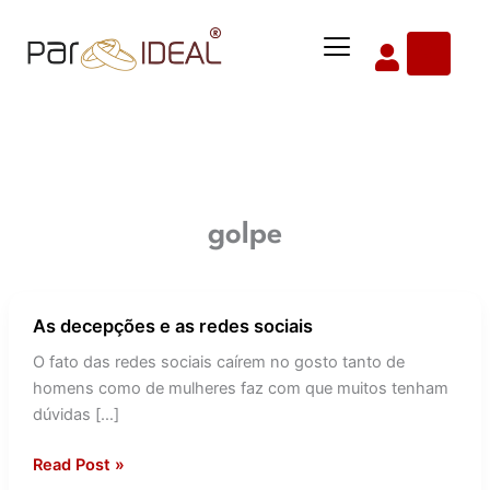
Ir
Menu
para
o
conteúdo
golpe
As decepções e as redes sociais
As
decepções
O fato das redes sociais caírem no gosto tanto de
e
homens como de mulheres faz com que muitos tenham
as
dúvidas […]
redes
sociais
Read Post »