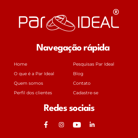
Navegação rápida
Home
Pesquisas Par Ideal
O que é a Par Ideal
Blog
Quem somos
Contato
Perfil dos clientes
Cadastre-se
Redes sociais
J
J
Y
J
k
k
o
k