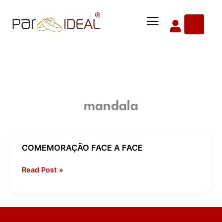
Ir
Menu
para
o
conteúdo
mandala
COMEMORAÇÃO FACE A FACE
COMEMORAÇÃO
FACE
Read Post »
A
FACE