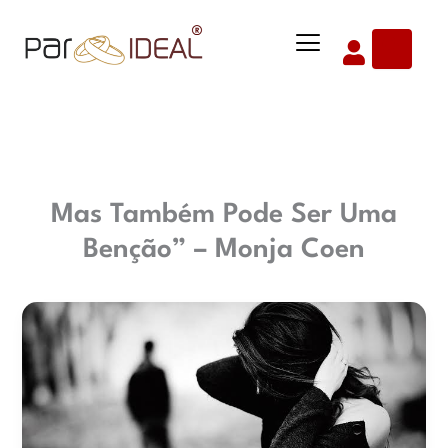
Ir
Menu
para
o
conteúdo
Mas Também Pode Ser Uma
Benção” – Monja Coen
“Separar-
Se
Dói,
Mas
Também
Pode