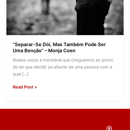
Ser
Uma
Benção”
–
Monja
Coen
“Separar-Se Dói, Mas Também Pode Ser
Uma Benção” – Monja Coen
Muitas vezes é inevitável que cheguemos ao ponto
de ter que decidir se afastar de uma pessoa com a
qual […]
Read Post »