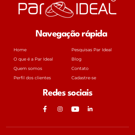
Navegação rápida
Home
Pesquisas Par Ideal
O que é a Par Ideal
Blog
Quem somos
Contato
Perfil dos clientes
Cadastre-se
Redes sociais
J
J
Y
J
k
k
o
k
i
i
u
i
-
-
t
-