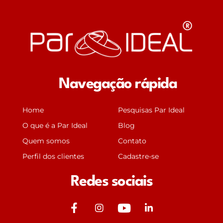
Navegação rápida
Home
Pesquisas Par Ideal
O que é a Par Ideal
Blog
Quem somos
Contato
Perfil dos clientes
Cadastre-se
Redes sociais
J
J
Y
J
k
k
o
k