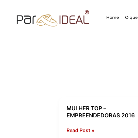
Ir
para
Home
O que 
o
conteúdo
MULHER TOP –
MULHER
EMPREENDEDORAS 2016
TOP
–
Read Post »
EMPREENDEDORAS