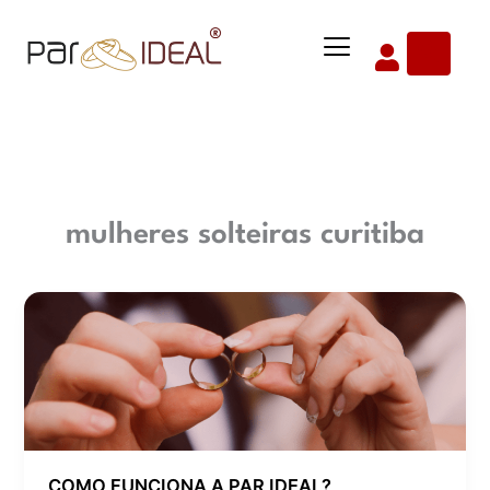
Ir
Menu
para
o
conteúdo
mulheres solteiras curitiba
COMO
FUNCIONA
A
PAR
IDEAL?
COMO FUNCIONA A PAR IDEAL?