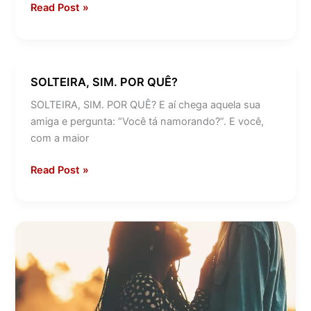
Read Post »
SOLTEIRA, SIM. POR QUÊ?
SOLTEIRA,
SIM.
SOLTEIRA, SIM. POR QUÊ? E aí chega aquela sua
POR
amiga e pergunta: “Você tá namorando?”. E você,
QUÊ?
com a maior
Read Post »
Mulheres
são
mais
exigentes