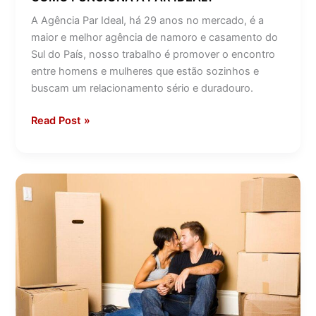
A Agência Par Ideal, há 29 anos no mercado, é a
maior e melhor agência de namoro e casamento do
Sul do País, nosso trabalho é promover o encontro
entre homens e mulheres que estão sozinhos e
buscam um relacionamento sério e duradouro.
Read Post »
3
passos
para
organizar
a
vida
a
dois