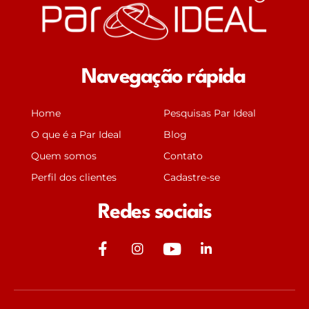
Navegação rápida
Home
Pesquisas Par Ideal
O que é a Par Ideal
Blog
Quem somos
Contato
Perfil dos clientes
Cadastre-se
Redes sociais
J
J
Y
J
k
k
o
k
i
i
u
i
-
-
t
-