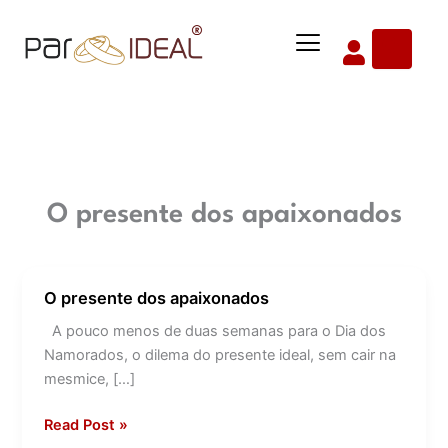
Ir
Menu
para
o
conteúdo
O presente dos apaixonados
O presente dos apaixonados
O
presente
A pouco menos de duas semanas para o Dia dos
dos
Namorados, o dilema do presente ideal, sem cair na
apaixonados
mesmice, […]
Read Post »