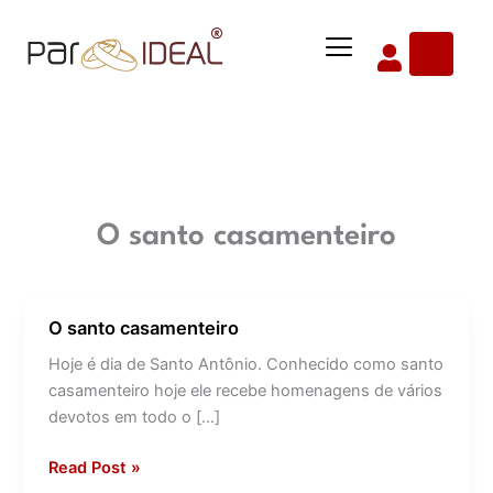
Ir
Menu
para
o
conteúdo
O santo casamenteiro
O santo casamenteiro
O
santo
Hoje é dia de Santo Antônio. Conhecido como santo
casamenteiro
casamenteiro hoje ele recebe homenagens de vários
devotos em todo o […]
Read Post »