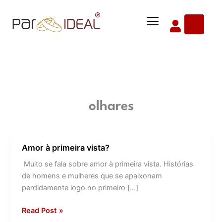
Ir
Menu
para
o
conteúdo
olhares
Amor à primeira vista?
Amor
à
Muito se fala sobre amor à primeira vista. Histórias
primeira
de homens e mulheres que se apaixonam
vista?
perdidamente logo no primeiro […]
Read Post »