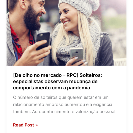
mercado
–
RPC]
Solteiros:
especialistas
observam
mudança
de
comportamento
com
[De olho no mercado – RPC] Solteiros:
a
especialistas observam mudança de
pandemia
comportamento com a pandemia
O número de solteiros que querem estar em um
relacionamento amoroso aumentou e a exigência
também. Autoconhecimento e valorização pessoal
Read Post »