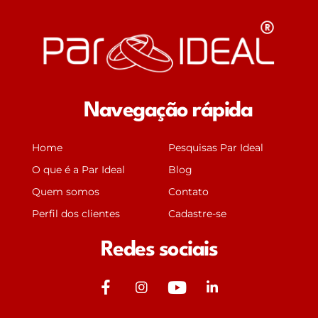
Navegação rápida
Home
Pesquisas Par Ideal
O que é a Par Ideal
Blog
Quem somos
Contato
Perfil dos clientes
Cadastre-se
Redes sociais
J
J
Y
J
k
k
o
k