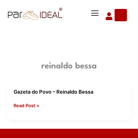
Ir
Menu
para
o
conteúdo
reinaldo bessa
Gazeta do Povo – Reinaldo Bessa
Gazeta
do
Read Post »
Povo
–
Reinaldo
Bessa