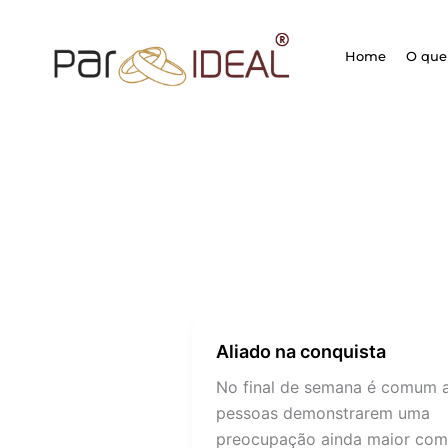
Ir
para
Home
O que 
o
conteúdo
Aliado na conquista
Aliado
na
No final de semana é comum 
conquista
pessoas demonstrarem uma
preocupação ainda maior com