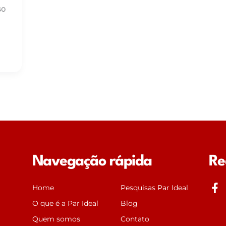
so
Navegação rápida
Re
J
Home
Pesquisas Par Ideal
k
O que é a Par Ideal
Blog
i
Quem somos
Contato
-