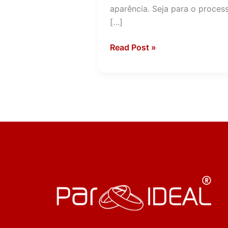
aparência. Seja para o proces
[…]
Read Post »