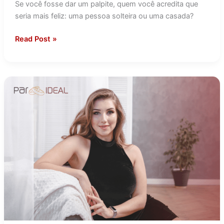
Se você fosse dar um palpite, quem você acredita que
seria mais feliz: uma pessoa solteira ou uma casada?
Read Post »
É
quase
uma
epidemia
ver
tantas
mulheres
inteligentes
e
atraentes
solteiras