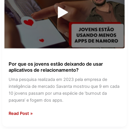
estão
deixando
de
usar
aplicativos
de
relacionamento?
Por que os jovens estão deixando de usar
aplicativos de relacionamento?
Uma pesquisa realizada em 2023 pela empresa de
inteligência de mercado Savanta mostrou que 9 em cada
10 jovens passam por uma espécie de ‘burnout da
paquera’ e fogem dos apps.
Read Post »