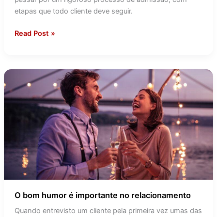
etapas que todo cliente deve seguir.
Read Post »
O
bom
humor
é
importante
no
relacionamento
O bom humor é importante no relacionamento
Quando entrevisto um cliente pela primeira vez umas das