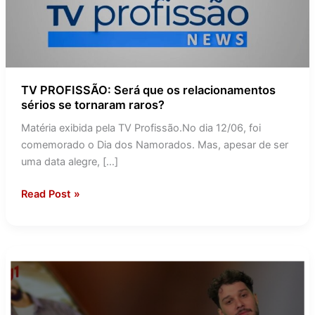
tornaram
raros?
TV PROFISSÃO: Será que os relacionamentos
sérios se tornaram raros?
Matéria exibida pela TV Profissão.No dia 12/06, foi
comemorado o Dia dos Namorados. Mas, apesar de ser
uma data alegre, […]
Read Post »
Por
que
os
jovens