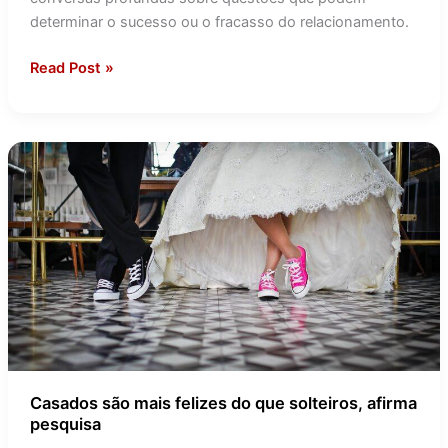
determinar o sucesso ou o fracasso do relacionamento.
Read Post »
Casados
são
mais
felizes
do
que
solteiros,
afirma
pesquisa
Casados são mais felizes do que solteiros, afirma
pesquisa