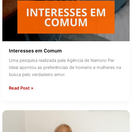
Interesses em Comum
Uma pesquisa realizada pela Agência de Namoro Par
Ideal apontou as preferências de homens e mulheres na
busca pelo verdadeiro amor.
Read Post »
Casar
ou
Morar