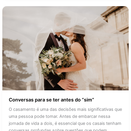
Conversas
para
se
ter
antes
do
“sim”
Conversas para se ter antes do “sim”
O casamento é uma das decisões mais significativas que
uma pessoa pode tomar. Antes de embarcar nessa
jornada de vida a dois, é essencial que os casais tenham
conversas profundas sobre questões que podem