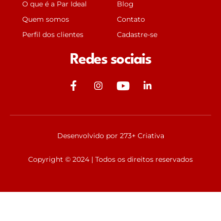
O que é a Par Ideal
Blog
Quem somos
Contato
Perfil dos clientes
Cadastre-se
Redes sociais
J
J
Y
J
k
k
o
k
i
i
u
i
-
-
t
-
f
i
u
l
Desenvolvido por 273+ Criativa
a
n
b
i
c
s
e
n
Copyright © 2024 | Todos os direitos reservados
e
t
k
b
a
e
o
g
d
o
r
i
k
a
n