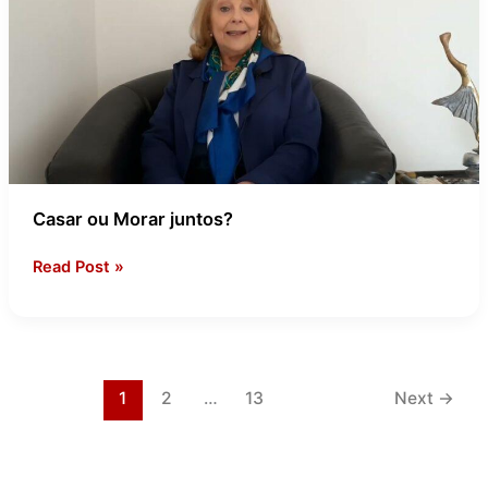
juntos?
Casar ou Morar juntos?
Read Post »
1
2
…
13
Next
→