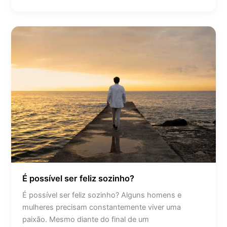
É
possível
ser
feliz
sozinho?
É possível ser feliz sozinho?
É possível ser feliz sozinho? Alguns homens e
mulheres precisam constantemente viver uma
paixão. Mesmo diante do final de um