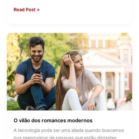
Read Post »
O
vilão
dos
romances
modernos
O vilão dos romances modernos
A tecnologia pode ser uma aliada quando buscamos
nos reaproximar de pessoas que estão distantes,