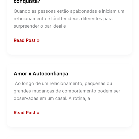
conquista?
manter
o
Quando as pessoas estão apaixonadas e iniciam um
romantismo
relacionamento é fácil ter ideias diferentes para
depois
surpreender o par ideal e
da
conquista?
Read Post »
Amor x Autoconfiança
Amor
x
Ao longo de um relacionamento, pequenas ou
Autoconfiança
grandes mudanças de comportamento podem ser
observadas em um casal. A rotina, a
Read Post »