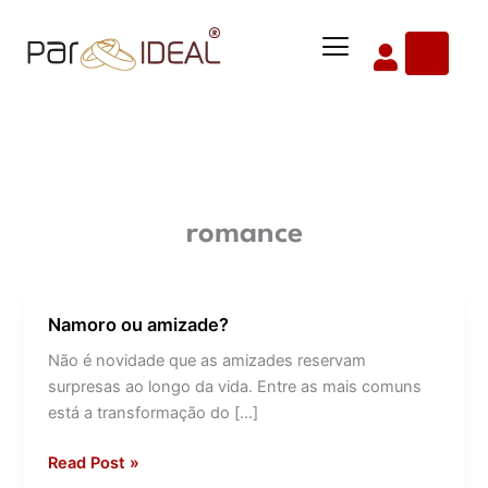
Ir
Menu
para
o
conteúdo
romance
Namoro ou amizade?
Namoro
ou
Não é novidade que as amizades reservam
amizade?
surpresas ao longo da vida. Entre as mais comuns
está a transformação do […]
Read Post »