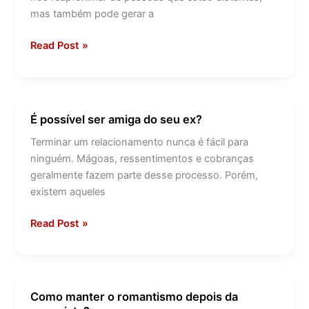
mas também pode gerar a
Read Post »
É possível ser amiga do seu ex?
É
possível
Terminar um relacionamento nunca é fácil para
ser
ninguém. Mágoas, ressentimentos e cobranças
amiga
geralmente fazem parte desse processo. Porém,
do
existem aqueles
seu
ex?
Read Post »
Como manter o romantismo depois da
Como