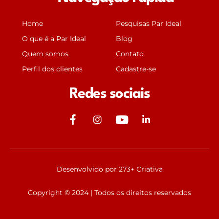
Home
Pesquisas Par Ideal
O que é a Par Ideal
Blog
Quem somos
Contato
Perfil dos clientes
Cadastre-se
Redes sociais
J
J
Y
J
k
k
o
k
i
i
u
i
-
-
t
-
f
i
u
l
Desenvolvido por 273+ Criativa
a
n
b
i
c
s
e
n
Copyright © 2024 | Todos os direitos reservados
e
t
k
b
a
e