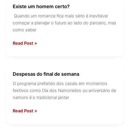
Existe um homem certo?
Existe
um
Quando um romance fica mais sério é inevitável
homem
começar a planejar o futuro ao lado do parceiro, mas
certo?
como saber
Read Post »
Despesas do final de semana
Despesas
do
O programa preferido dos casais em momentos
final
festivos como Dia dos Namorados ou aniversário de
de
namoro é o tradicional jantar
semana
Read Post »