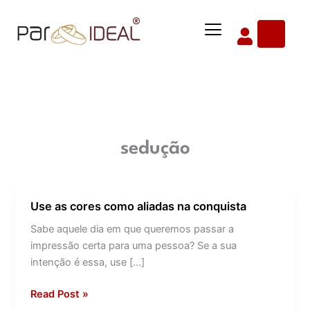
Ir
Menu
para
o
conteúdo
sedução
Use as cores como aliadas na conquista
Use
as
Sabe aquele dia em que queremos passar a
cores
impressão certa para uma pessoa? Se a sua
como
intenção é essa, use […]
aliadas
na
Read Post »
conquista