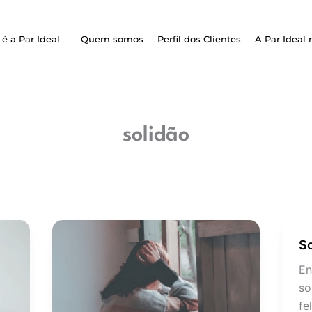
é a Par Ideal
Quem somos
Perfil dos Clientes
A Par Ideal 
solidão
Amor
So
So
em
po
época
En
op
de
so
pandemia
fe