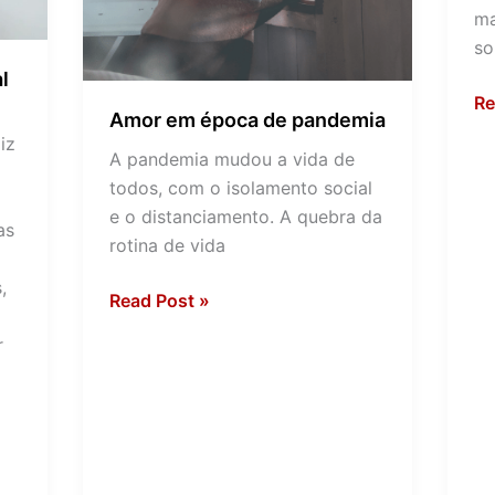
ma
so
l
Re
Amor em época de pandemia
iz
A pandemia mudou a vida de
todos, com o isolamento social
e o distanciamento. A quebra da
as
rotina de vida
,
Read Post »
r
a