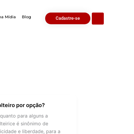
na Mídia
Blog
Cadastre-se
lteiro por opção?
lteiro
r
quanto para alguns a
ção?
lteirice é sinônimo de
licidade e liberdade, para a