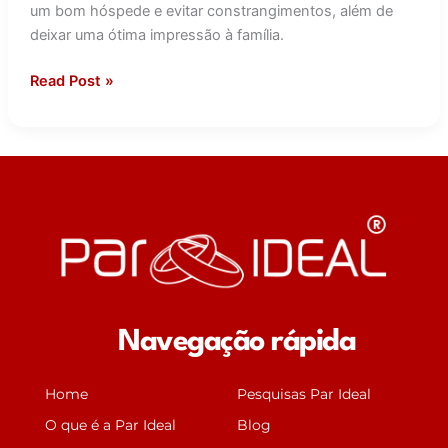
na
um bom hóspede e evitar constrangimentos, além de
casa
deixar uma ótima impressão à família.
dos
parentes
Read Post »
do
seu
parceiro(a)
Navegação rápida
Home
Pesquisas Par Ideal
O que é a Par Ideal
Blog