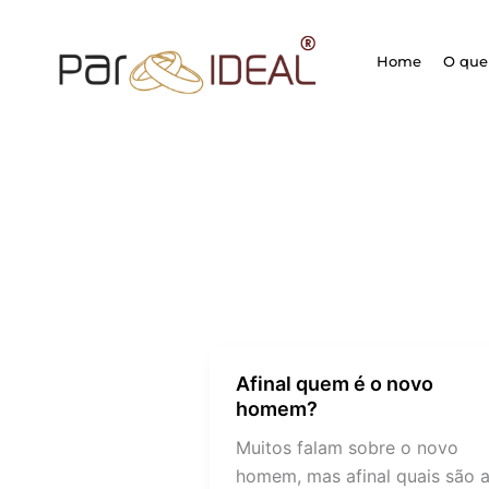
Ir
para
Home
O que 
o
conteúdo
Afinal quem é o novo
Afinal
homem?
quem
é
Muitos falam sobre o novo
o
homem, mas afinal quais são 