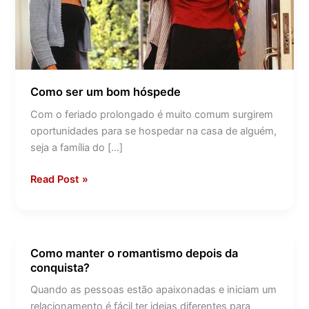
Como ser um bom hóspede
Com o feriado prolongado é muito comum surgirem
oportunidades para se hospedar na casa de alguém,
seja a família do […]
Read Post »
Como manter o romantismo depois da
Como
conquista?
manter
o
Quando as pessoas estão apaixonadas e iniciam um
romantismo
relacionamento é fácil ter ideias diferentes para