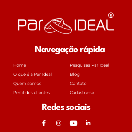
Navegação rápida
Home
Pesquisas Par Ideal
O que é a Par Ideal
Blog
Quem somos
Contato
Perfil dos clientes
Cadastre-se
Redes sociais
J
J
Y
J
k
k
o
k