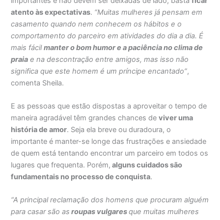
importantes e não devem ser deixadas de lado, basta
ficar
atento às expectativas
.
“Muitas mulheres já pensam em
casamento quando nem conhecem os hábitos e o
comportamento do parceiro em atividades do dia a dia. É
mais fácil
manter o bom humor e a paciência no clima de
praia
e na descontração entre amigos, mas isso não
significa que este homem é um príncipe encantado”
,
comenta Sheila.
E as pessoas que estão dispostas a aproveitar o tempo de
maneira agradável têm grandes chances de
viver uma
história de amor
. Seja ela breve ou duradoura, o
importante é manter-se longe das frustrações e ansiedade
de quem está tentando encontrar um parceiro em todos os
lugares que frequenta. Porém,
alguns cuidados são
fundamentais no processo de conquista
.
“A principal reclamação dos homens que procuram alguém
para casar são as
roupas vulgares
que muitas mulheres