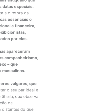
 datas especiais.
ta a diretora da
icas essenciais o
ional e financeira,
xibicionistas,
cados por elas.
inas apareceram
ras companheirismo,
sexo – que
s masculinas.
eres vulgares, que
tar o seu par ideal e
 Sheila, que observa
ação de
m distantes do que