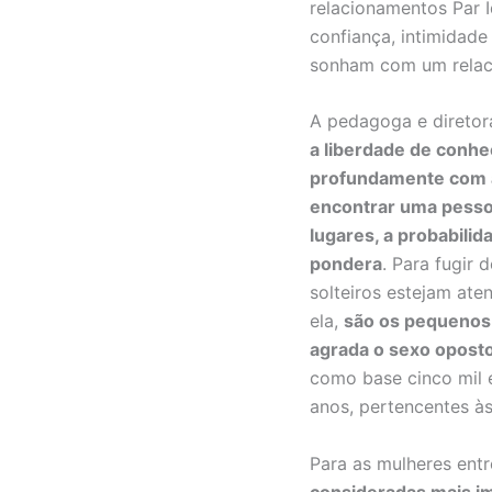
relacionamentos Par I
confiança, intimidade
sonham com um relac
A pedagoga e diretora
a liberdade de conhe
profundamente com 
encontrar uma pesso
lugares, a probabili
pondera
. Para fugir
solteiros estejam at
ela,
são os pequenos 
agrada o sexo opost
como base cinco mil e
anos, pertencentes às
Para as mulheres ent
consideradas mais i