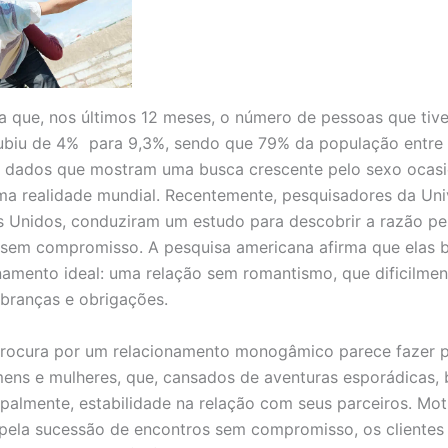
a que, nos últimos 12 meses, o número de pessoas que tiv
subiu de 4% para 9,3%, sendo que 79% da população entre 
s dados que mostram uma busca crescente pelo sexo ocasi
uma realidade mundial. Recentemente, pesquisadores da Un
s Unidos, conduziram um estudo para descobrir a razão pe
sem compromisso. A pesquisa americana afirma que elas 
namento ideal: uma relação sem romantismo, que dificilmen
branças e obrigações.
procura por um relacionamento monogâmico parece fazer p
ens e mulheres, que, cansados de aventuras esporádicas, 
ipalmente, estabilidade na relação com seus parceiros. Mo
 pela sucessão de encontros sem compromisso, os clientes