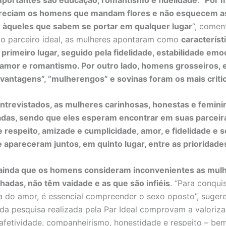
apreciam os homens que mandam flores e não esquecem as
r àqueles que sabem se portar em qualquer lugar
“, comen
lo parceiro ideal, as mulheres apontaram como
característ
imeiro lugar, seguido pela fidelidade, estabilidade emoc
 amor e romantismo. Por outro lado, homens grosseiros, e
 vantagens”, “mulherengos” e sovinas foram os mais criti
ntrevistados, as mulheres carinhosas, honestas e femin
iadas, sendo que eles esperam encontrar em suas parcei
 respeito, amizade e cumplicidade, amor, e fidelidade e 
pareceram juntos, em quinto lugar, entre as prioridade
ainda que os homens consideram inconvenientes as mulh
lhadas, não têm vaidade e as que são infiéis
. “Para conquis
 do amor, é essencial compreender o sexo oposto”, sugere
 da pesquisa realizada pela Par Ideal comprovam a valoriz
afetividade, companheirismo, honestidade e respeito – be