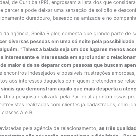
deal, de Curitiba (PR), engrossam a lista dos que consider
 e parceria pode deixar uma sensação de solidão e desconf
ionamento duradouro, baseado na amizade e no companhe
 da agência, Sheila Rigler, comenta que grande parte de s
cer diversas pessoas em uma só noite pela possibilidade
alguém.
“Talvez a balada seja um dos lugares menos aco
a interessante e interessada em aprofundar o relaciona
dade maior é de se deparar com pessoas que buscam apen
 de encontros indesejados e possíveis frustrações amorosas,
entos aos interesses daqueles com quem pretendem se rela
sinais que demonstram aquilo que mais desperta a aten
o
. Uma pesquisa realizada pela Par Ideal apontou essas pre
ntrevistas realizadas com clientes já cadastrados, com id
 classes A e B.
revistadas pela agência de relacionamento,
as três qualida
mportantes são educação, romantismo e fidelidade
. “
Por m