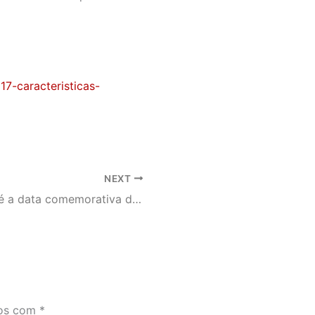
17-caracteristicas-
NEXT
Dia 15 de julho é a data comemorativa do Dia do Homem
dos com
*