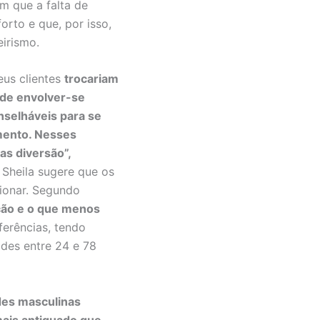
am que a falta de
orto e que, por isso,
irismo.
eus clientes
trocariam
 de envolver-se
nselháveis para se
mento. Nesses
as diversão”,
 Sheila sugere que os
cionar. Segundo
ção e o que menos
ferências, tendo
ades entre 24 e 78
des masculinas
ais antiquado que