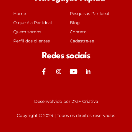
Home
Pesquisas Par Ideal
O que é a Par Ideal
Blog
Quem somos
Contato
Perfil dos clientes
Cadastre-se
Redes sociais
J
J
Y
J
k
k
o
k
i
i
u
i
-
-
t
-
f
i
u
l
Desenvolvido por 273+ Criativa
a
n
b
i
c
s
e
n
Copyright © 2024 | Todos os direitos reservados
e
t
k
b
a
e