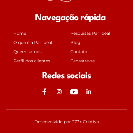
Navegação rápida
Home
Pesquisas Par Ideal
O que é a Par Ideal
Blog
Quem somos
Contato
Perfil dos clientes
Cadastre-se
Redes sociais
J
J
Y
J
k
k
o
k
i
i
u
i
-
-
t
-
f
i
u
l
Desenvolvido por 273+ Criativa
a
n
b
i