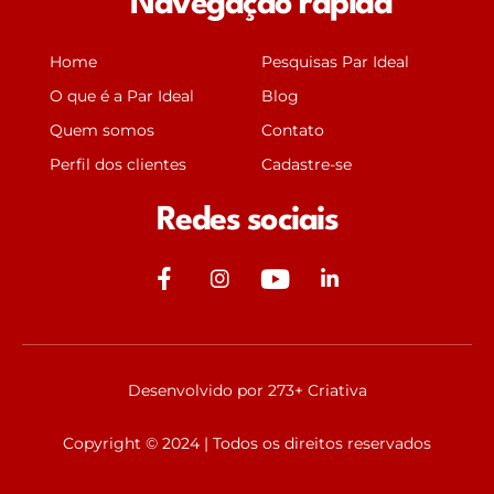
Navegação rápida
Home
Pesquisas Par Ideal
O que é a Par Ideal
Blog
Quem somos
Contato
Perfil dos clientes
Cadastre-se
Redes sociais
J
J
Y
J
k
k
o
k
i
i
u
i
-
-
t
-
f
i
u
l
Desenvolvido por 273+ Criativa
a
n
b
i
c
s
e
n
Copyright © 2024 | Todos os direitos reservados
e
t
k
b
a
e