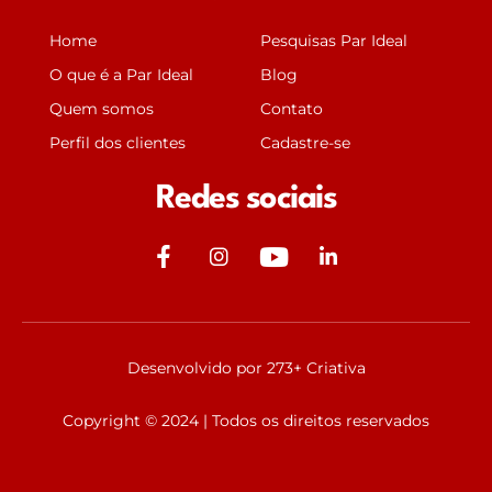
Home
Pesquisas Par Ideal
O que é a Par Ideal
Blog
Quem somos
Contato
Perfil dos clientes
Cadastre-se
Redes sociais
J
J
Y
J
k
k
o
k
i
i
u
i
-
-
t
-
f
i
u
l
Desenvolvido por 273+ Criativa
a
n
b
i
c
s
e
n
Copyright © 2024 | Todos os direitos reservados
e
t
k
b
a
e