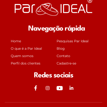
Navegação rápida
Home
Pesquisas Par Ideal
O que é a Par Ideal
Blog
Quem somos
Contato
Perfil dos clientes
Cadastre-se
Redes sociais
J
J
Y
J
k
k
o
k
i
i
u
i
-
-
t
-