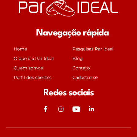
Navegação rápida
Home
Pesquisas Par Ideal
O que é a Par Ideal
Blog
Quem somos
Contato
Perfil dos clientes
Cadastre-se
Redes sociais
J
J
Y
J
k
k
o
k
i
i
u
i
-
-
t
-