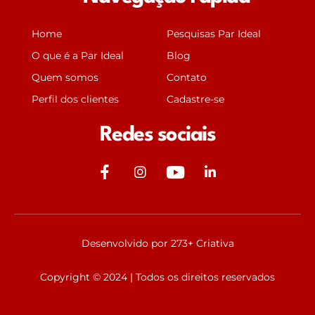
Home
Pesquisas Par Ideal
O que é a Par Ideal
Blog
Quem somos
Contato
Perfil dos clientes
Cadastre-se
Redes sociais
J
J
Y
J
k
k
o
k
i
i
u
i
-
-
t
-
f
i
u
l
Desenvolvido por 273+ Criativa
a
n
b
i
c
s
e
n
Copyright © 2024 | Todos os direitos reservados
e
t
k
b
a
e