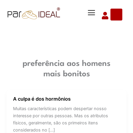
Ir
Menu
para
o
conteúdo
preferência aos homens
mais bonitos
A culpa é dos hormônios
A
culpa
Muitas características podem despertar nosso
é
interesse por outras pessoas. Mas os atributos
dos
físicos, geralmente, são os primeiros itens
hormônios
considerados no […]