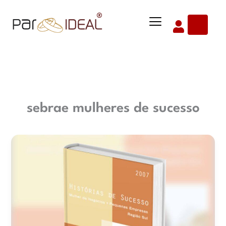
Ir
Menu
para
o
conteúdo
sebrae mulheres de sucesso
EM
BUSCA
DO
PAR
IDEAL
–
[SEBRAE]
HISTÓRIAS