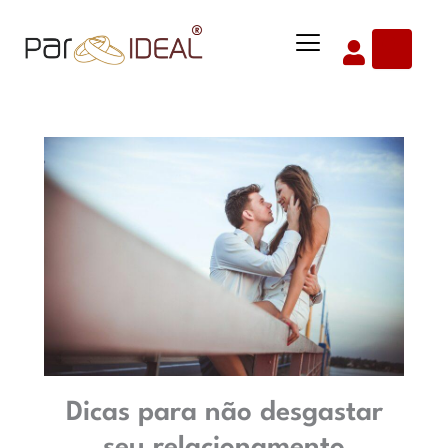
Ir
Menu
para
o
conteúdo
Dicas para não desgastar
seu relacionamento