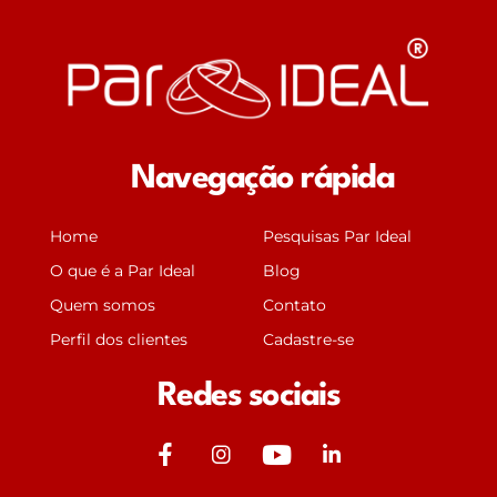
Navegação rápida
Home
Pesquisas Par Ideal
O que é a Par Ideal
Blog
Quem somos
Contato
Perfil dos clientes
Cadastre-se
Redes sociais
J
J
Y
J
k
k
o
k